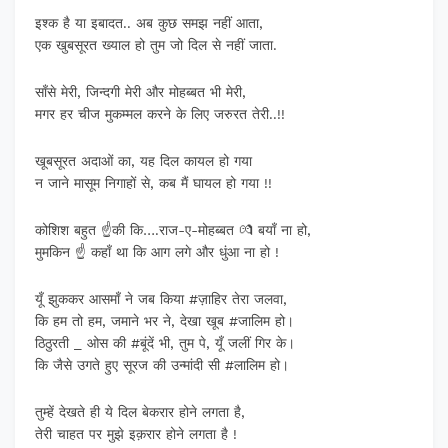
इश्क है या इबादत.. अब कुछ समझ नहीं आता,
एक खुबसूरत ख्याल हो तुम जो दिल से नहीं जाता.
साँसे मेरी, जिन्दगी मेरी और मोहब्बत भी मेरी,
मगर हर चीज मुकम्मल करने के लिए जरुरत तेरी..!!
खूबसूरत अदाओं का, यह दिल कायल हो गया
न जाने मासूम निगाहों से, कब मैं घायल हो गया !!
कोशिश बहुत ☝की कि….राज-ए-मोहब्बत 💏 बयाँ ना हो,
मुमकिन ☝ कहाँ था कि आग लगे और धुंआ ना हो !
यूँ झुककर आसमाँ ने जब किया #ज़ाहिर तेरा जलवा,
कि हम तो हम, जमाने भर ने, देखा खूब #जालिम हो।
ठिठुरती _ ओस की #बूंदें भी, तुम पे, यूँ जलीं गिर के।
कि जैसे उगते हुए सूरज की उन्मांदी सी #लालिम हो।
तुम्हें देखते ही ये दिल बेकरार होने लगता है,
तेरी चाहत पर मुझे इक़रार होने लगता है !