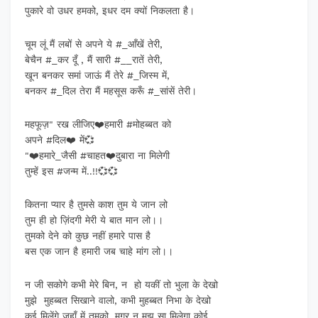
पुकारे वो उधर हमको, इधर दम क्यों निकलता है।
चूम लूं मैं लबों से अपने ये #_आँखें तेरी,
बेचैन #_कर दूँ , मैं सारी #__रातें तेरी,
खून बनकर समां जाऊं मैं तेरे #_जिस्म में,
बनकर #_दिल तेरा मैं महसूस करूँ #_सांसें तेरी।
महफूज़" रख लीजिए❤️हमारी #मोहब्बत को
अपने #दिल❤️ में💞
"❤️हमारे_जैसी #चाहत❤️दुबारा ना मिलेगी
तुम्हें इस #जन्म में..!!💞💞
कितना प्यार है तुमसे काश तुम ये जान लो
तुम ही हो ज़िंदगी मेरी ये बात मान लो।।
तुमको देने को कुछ नहीं हमारे पास है
बस एक जान है हमारी जब चाहे मांग लो।।
न जी सकोगे कभी मेरे बिन, न हो यकीं तो भुला के देखो
मुझे मुहब्बत सिखाने वालो, कभी मुहब्बत निभा के देखो
कई मिलेंगे जहाँ में तुमको, मगर न मुझ सा मिलेगा कोई