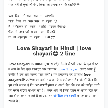
यकीं नहीं है तुम्हें जो मेरा, किसी को अपना बना के देखो🌹🌹
बता दिया तो राज राज न रहेगा💞
जता दिया तो प्यार प्यार न रहेगा. 💞
है #मोहब्बत तो हंसती #आँखे पढ़कर देखो🥀
💞हमने #लफ्जों मे बयां कर दिया💞
तो वो #इजहार न रहेगा....✍🏻❤️❣️❣️
Love Shayari in Hindi | love
shayari😍 2 line
Love Shayari in Hindi (लव शायरी)
: हैल्लो दोस्तों, आज के इस पोस्ट
में आप के लिए कुछ शानदार और जानदार
Love Shayari
लेकर आया हूँ
उम्मीद है इसे आप जरूर पसंद करेंगे। यह इन्टरनेट पर उपलब्ध
love
shayari😍 2 line
का अभी तक का बेस्ट कलेक्शन है। दोस्तों जैसा कि
हम सभी जानते है कि
लव शायरी
हमेशा से अपने दिल कि बात को जाहिर करने
का सबसे बढ़िया माध्यम रहा है। अगर आप भी किसी खास से अपनी दिल की
बात शेयर करना चाहते है तो आप इन
रोमांटिक लव शायरी
का इस्तेमाल कर
सकते है।